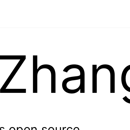
Zhan
s open source.