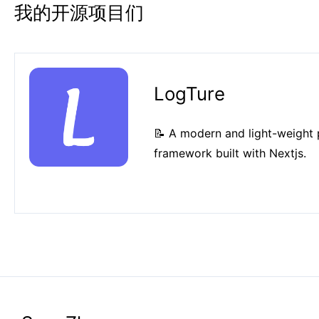
我的开源项目们
LogTure
📝 A modern and light-weight 
framework built with Nextjs.