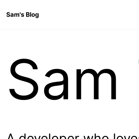
Sam's Blog
Sam 
A developer who love